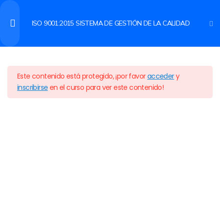
ISO 9001:2015 SISTEMA DE GESTIÓN DE LA CALIDAD
ACCEDER
DESCARGA DE
1
CERTIFICACIONES
Inicio
Cursos
CALIDAD
Este contenido está protegido, ¡por favor
acceder
y
inscribirse
en el curso para ver este contenido!
EXAMEN DIAGNOSTICO
1
CONTENIDO DEL CURSO
3
Capacitación en línea para impulsar tu crecimiento profesional
con cursos accesibles, flexibles y prácticos.
INTRODUCCIÓN A LOS
10
SISTEMAS DE GESTIÓN
CONTEXTO DE LA
13
MAPA DE SITIO
ENLACES ÚTILES