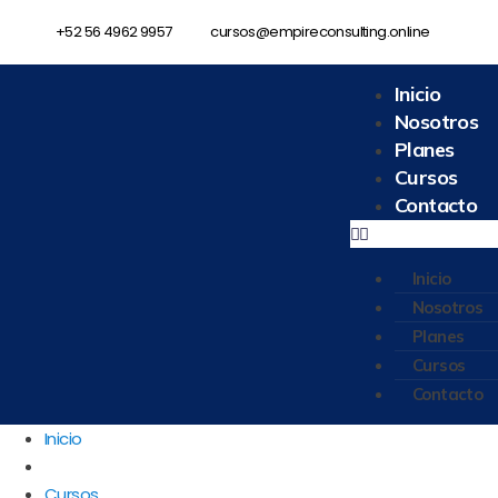
+52 56 4962 9957
cursos@empireconsulting.online
Inicio
Nosotros
Planes
Cursos
Contacto
Inicio
Nosotros
Planes
Cursos
Contacto
Inicio
Cursos