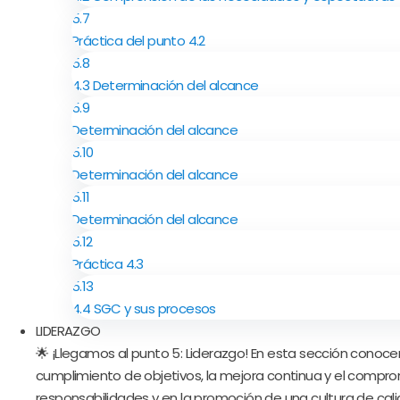
5.7
Práctica del punto 4.2
5.8
4.3 Determinación del alcance
5.9
Determinación del alcance
5.10
Determinación del alcance
5.11
Determinación del alcance
5.12
Práctica 4.3
5.13
4.4 SGC y sus procesos
LIDERAZGO
🌟 ¡Llegamos al punto 5: Liderazgo! En esta sección conoce
cumplimiento de objetivos, la mejora continua y el compromis
responsabilidades y en la promoción de una cultura de cal