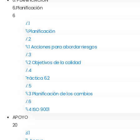
6.Planificación
6
7.1
6.Planificación
7.2
6.1 Acciones para abordar riesgos
7.3
6.2 Objetivos de la calidad
7.4
Práctica 6.2
7.5
6.3 Planificación de los cambios
7.6
6.4 ISO 9001
APOYO
20
8.1