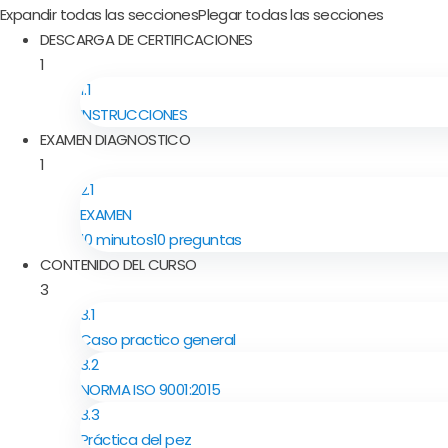
Expandir todas las secciones
Plegar todas las secciones
DESCARGA DE CERTIFICACIONES
1
1.1
INSTRUCCIONES
EXAMEN DIAGNOSTICO
1
2.1
EXAMEN
10 minutos
10 preguntas
CONTENIDO DEL CURSO
3
3.1
Caso practico general
3.2
NORMA ISO 9001:2015
3.3
Práctica del pez