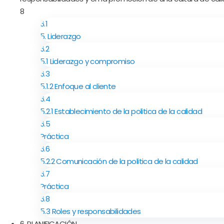
8
6.1
5. Liderazgo
6.2
5.1 Liderazgo y compromiso
6.3
5.1.2 Enfoque al cliente
6.4
5.2.1 Establecimiento de la politica de la calidad
6.5
Práctica
6.6
5.2.2 Comunicación de la politica de la calidad
6.7
Práctica
6.8
5.3 Roles y responsabilidades
6. PLANIFICACIÓN