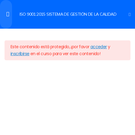
ISO 9001:2015 SISTEMA DE GESTIÓN DE LA CALIDAD
ACCEDER
DESCARGA DE
1
CERTIFICACIONES
Inicio
Cursos
CALIDAD
Este contenido está protegido, ¡por favor
acceder
y
inscribirse
en el curso para ver este contenido!
EXAMEN DIAGNOSTICO
1
CONTENIDO DEL CURSO
3
Capacitación en línea para impulsar tu crecimiento profesional
con cursos accesibles, flexibles y prácticos.
INTRODUCCIÓN A LOS
10
SISTEMAS DE GESTIÓN
CONTEXTO DE LA
13
MAPA DE SITIO
ENLACES ÚTILES