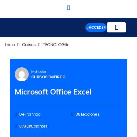
ACCEDER
Inicio
Cursos
TECNOLOGIA
Instructor
CURSOS EMPIRE C
Microsoft Office Excel
De Por Vida
38 Lecciones
878 Estudiantes